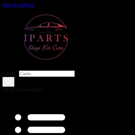
Salt la conținut
Cauta...
Se încarcă Garajul...