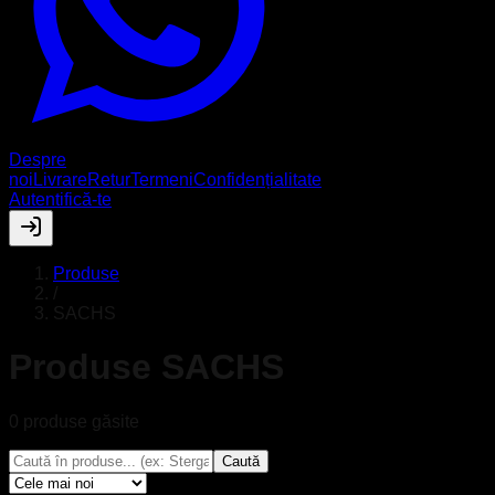
Despre
noi
Livrare
Retur
Termeni
Confidențialitate
Autentifică-te
Produse
/
SACHS
Produse
SACHS
0
produse
găsite
Caută