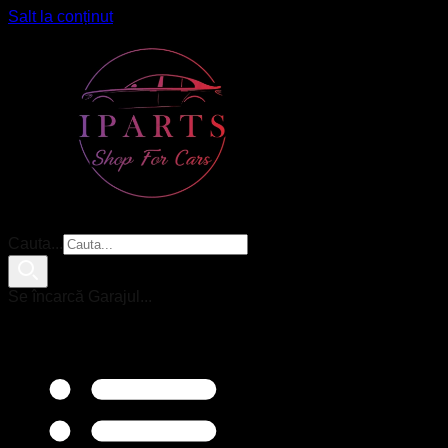
Salt la conținut
Cauta...
Se încarcă Garajul...