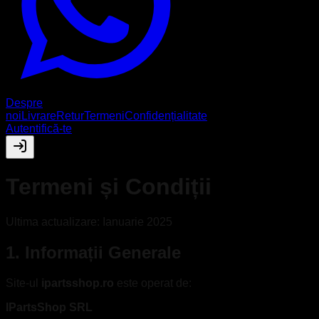
Despre
noi
Livrare
Retur
Termeni
Confidențialitate
Autentifică-te
Termeni și Condiții
Ultima actualizare: Ianuarie 2025
1. Informații Generale
Site-ul
ipartsshop.ro
este operat de:
IPartsShop SRL