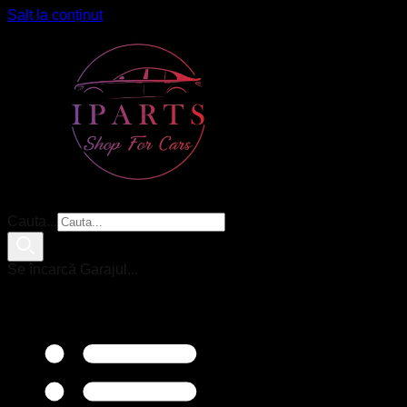
Salt la conținut
Cauta...
Se încarcă Garajul...