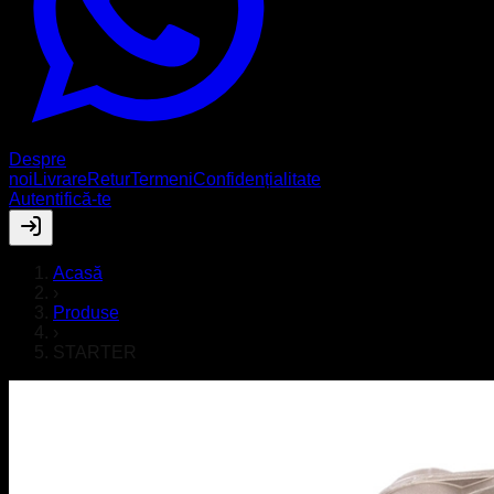
Despre
noi
Livrare
Retur
Termeni
Confidențialitate
Autentifică-te
Acasă
›
Produse
›
STARTER