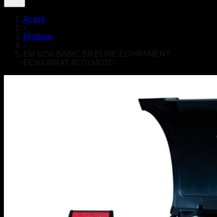
Acasă
›
Produse
›
EM 9250 BASIC BIKELINE ECHIPAMENT
ECHILIBRAT ROTI MOTO