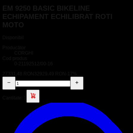
EM 9250 BASIC BIKELINE
ECHIPAMENT ECHILIBRAT ROTI
MOTO
Disponibil
Producător
CORGHI
Cod produs
0-21192512/00-16
27331.48 RON
32929.49 RON
-
17
%
Cantitate:
1