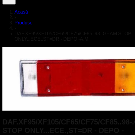
Acasă
›
Produse
›
DAF.XF95/XF105/CF65/CF75/CF85..98-.GEAM STOP
ONLY...ECE.,ST=DR - DEPO -A.M.
DAF.XF95/XF105/CF65/CF75/CF85..98
STOP ONLY...ECE.,ST=DR - DEPO -