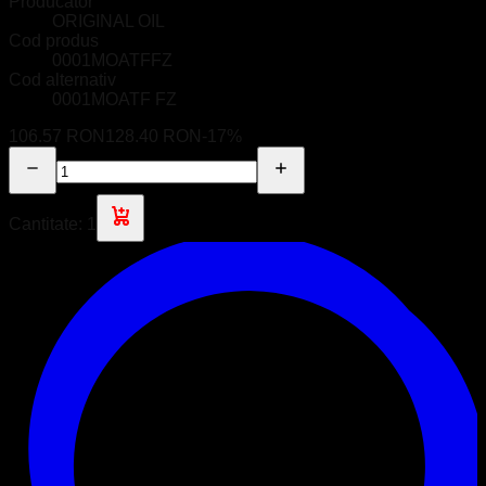
Producător
ORIGINAL OIL
Cod produs
0001MOATFFZ
Cod alternativ
0001MOATF FZ
106.57 RON
128.40 RON
-
17
%
Cantitate:
1