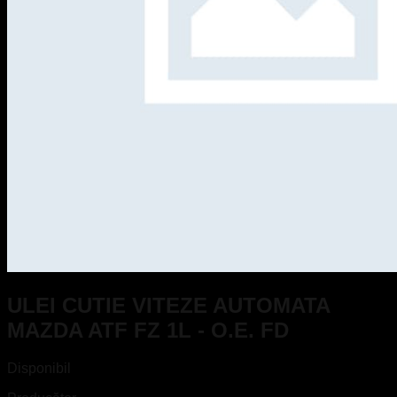
ULEI CUTIE VITEZE AUTOMATA
MAZDA ATF FZ 1L - O.E. FD
Disponibil