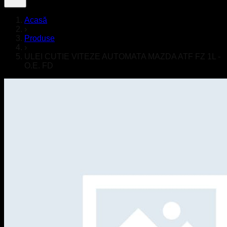
Acasă
›
Produse
›
ULEI CUTIE VITEZE AUTOMATA MAZDA ATF FZ 1L -
O.E. FD