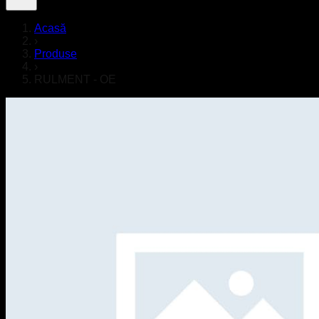
Acasă
›
Produse
›
RULMENT - OE