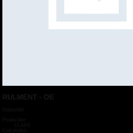
RULMENT - OE
Disponibil
Producător
CLAAS
Cod produs