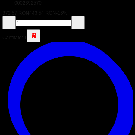
0002392570
372.57 RON
443.54 RON
-
16
%
Cantitate:
1