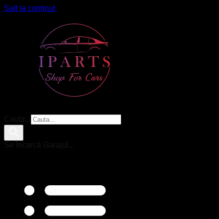
Salt la conținut
Cauta...
Se încarcă Garajul...