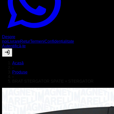
Despre
noi
Livrare
Retur
Termeni
Confidențialitate
Autentifică-te
Acasă
›
Produse
›
BRAT STERGATOR SPATE + STERGATOR