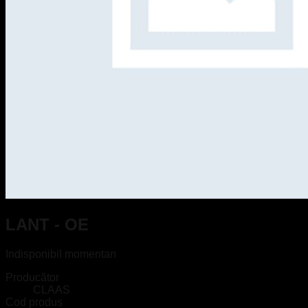
LANT - OE
Indisponibil momentan
Producător
CLAAS
Cod produs