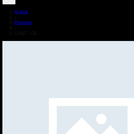
Acasă
›
Produse
›
LANT - OE