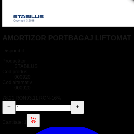
AMORTIZOR PORTBAGAJ LIFTOMAT
Disponibil
Producător
STABILUS
Cod produs
000920
Cod alternativ
000920
78.21 RON
93.11 RON
-
16
%
Cantitate:
1