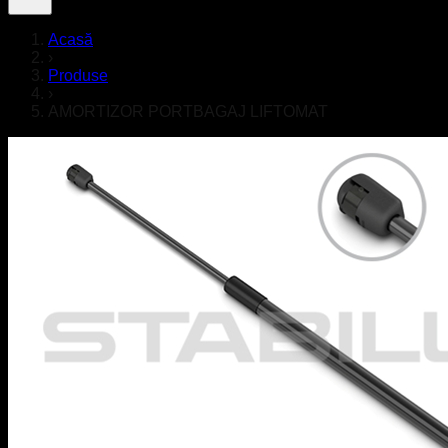
Acasă
›
Produse
›
AMORTIZOR PORTBAGAJ LIFTOMAT