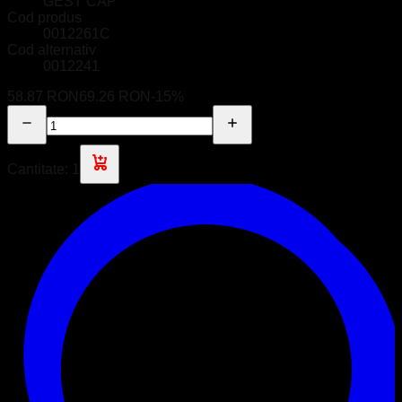
GEST CAP
Cod produs
0012261C
Cod alternativ
0012241
58.87 RON
69.26 RON
-
15
%
Cantitate:
1