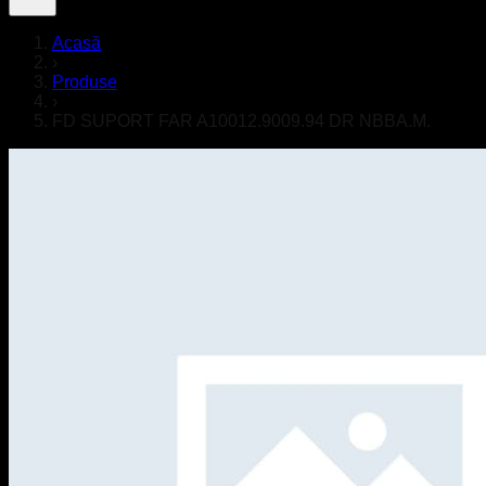
Acasă
›
Produse
›
FD SUPORT FAR A10012.9009.94 DR NBBA.M.