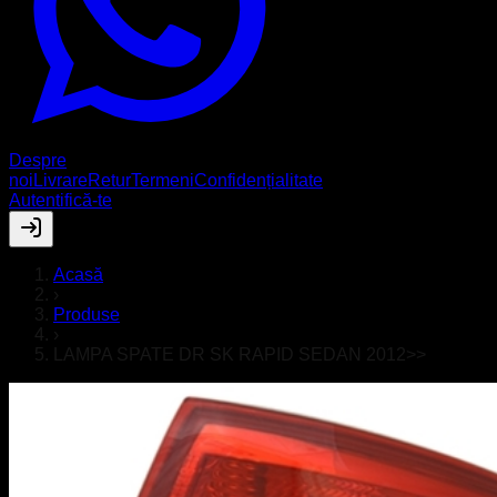
Despre
noi
Livrare
Retur
Termeni
Confidențialitate
Autentifică-te
Acasă
›
Produse
›
LAMPA SPATE DR SK RAPID SEDAN 2012>>