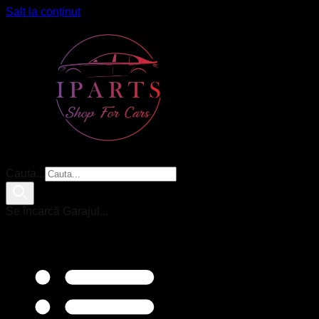
Salt la conținut
Cauta...
Se încarcă Garajul...