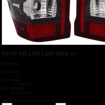
STOP DR LED L200 2019 >>
Disponibil
Producător
TYC
Cod produs
11-15097-06-2
Cod alternativ
11-15097-06-2
830.90 RON
1001.08 RON
-
17
%