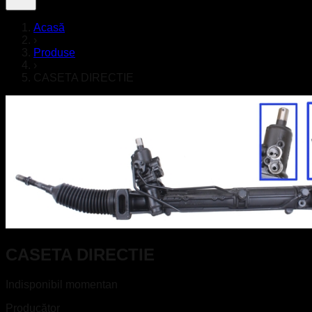
Acasă
›
Produse
›
CASETA DIRECTIE
CASETA DIRECTIE
Indisponibil momentan
Producător