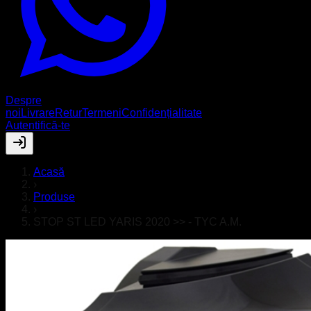
Despre
noi
Livrare
Retur
Termeni
Confidențialitate
Autentifică-te
Acasă
›
Produse
›
STOP ST LED YARIS 2020 >> - TYC A.M.