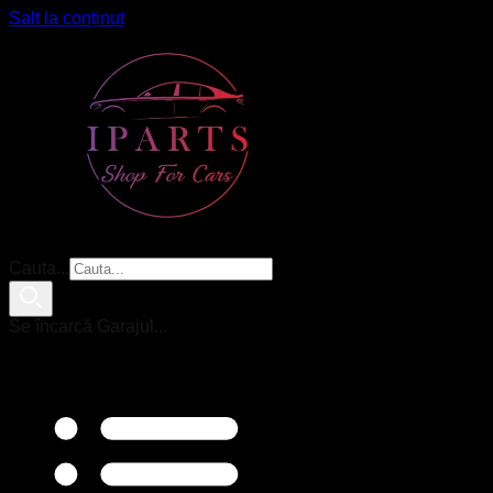
Salt la conținut
Cauta...
Se încarcă Garajul...