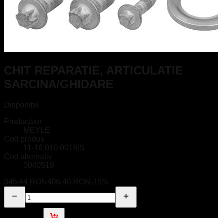
CHIT REPARATIE, ARTICULATIE
SARCINA/GHIDARE
Disponibil
Producător
MEYLE
Cod produs
11-16 010 0018/S
Cod alternativ
0040519
345.44 RON
406.40 RON
-
15
%