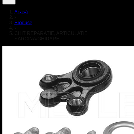
Acasă
›
Produse
›
CHIT REPARATIE, ARTICULATIE
SARCINA/GHIDARE