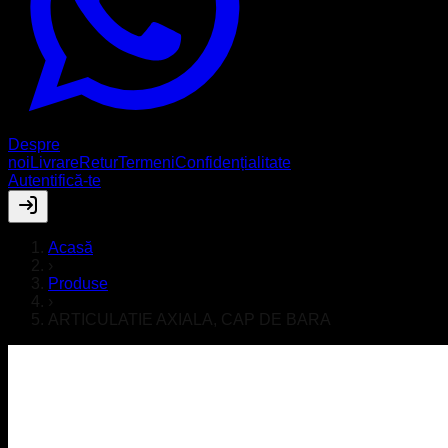
Despre
noi
Livrare
Retur
Termeni
Confidențialitate
Autentifică-te
Acasă
›
Produse
›
ARTICULATIE AXIALA, CAP DE BARA