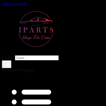
Salt la conținut
Cauta...
Se încarcă Garajul...