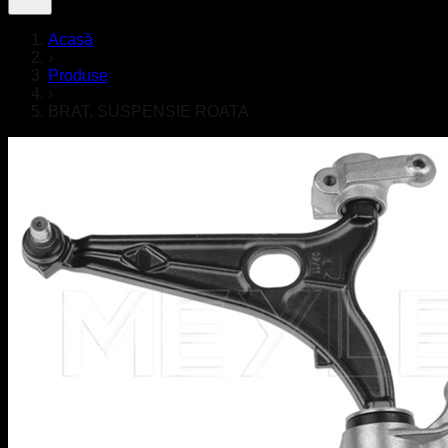
Acasă
›
Produse
›
BRAT, SUSPENSIE ROATA