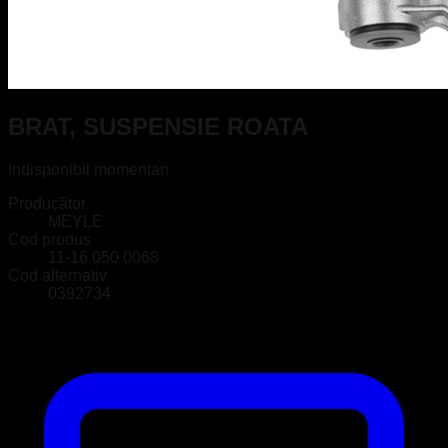
BRAT, SUSPENSIE ROATA
Indisponibil momentan
Producător
MEYLE
Cod produs
11-16 050 0068
Cod alternativ
0392734