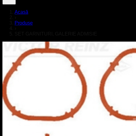
Acasă
›
Produse
›
SET GARNITURI, GALERIE ADMISIE