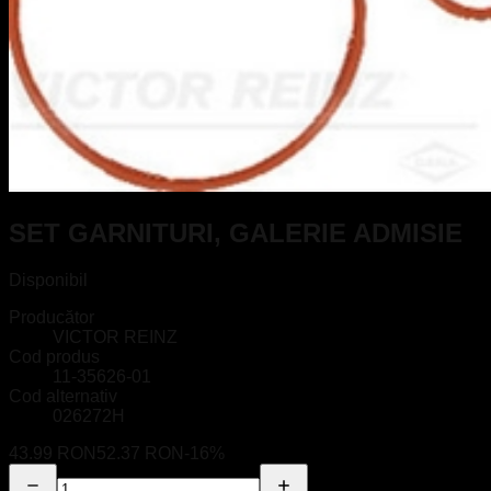
SET GARNITURI, GALERIE ADMISIE
Disponibil
Producător
VICTOR REINZ
Cod produs
11-35626-01
Cod alternativ
026272H
43.99 RON
52.37 RON
-
16
%