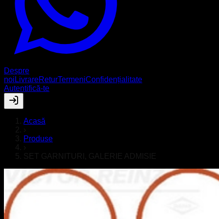
Despre
noi
Livrare
Retur
Termeni
Confidențialitate
Autentifică-te
Acasă
›
Produse
›
SET GARNITURI, GALERIE ADMISIE