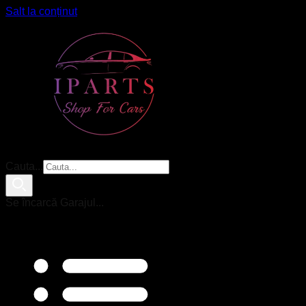
Salt la conținut
Cauta...
Se încarcă Garajul...