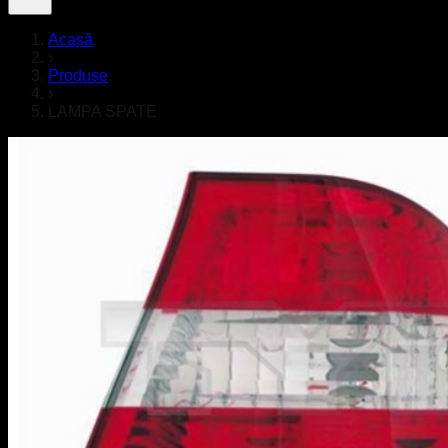
Acasă
›
Produse
›
LAMPA SPATE