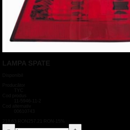
LAMPA SPATE
Disponibil
Producător
TYC
Cod produs
11-5946-11-2
Cod alternativ
00610743
218.63 RON
257.21 RON
-
15
%