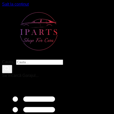
Salt la conținut
Cauta...
Se încarcă Garajul...