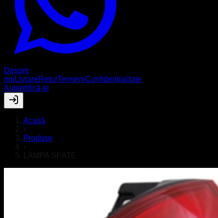
Despre
noi
Livrare
Retur
Termeni
Confidențialitate
Autentifică-te
Acasă
›
Produse
›
LAMPA SPATE