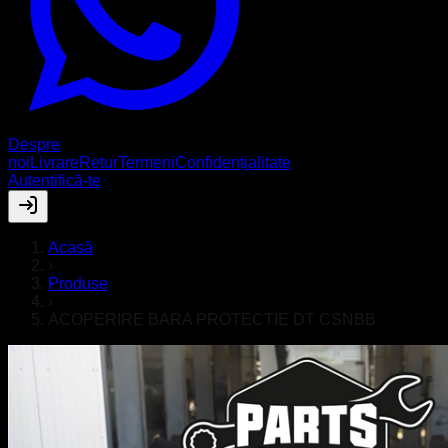
Despre
noi
Livrare
Retur
Termeni
Confidențialitate
Autentifică-te
Acasă
›
Produse
›
ACOPERIRE BARA PROTECTIE DT CSNBB