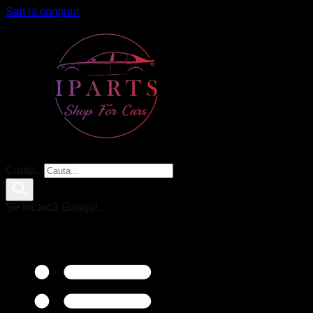
Salt la conținut
Cauta...
Se încarcă Garajul...