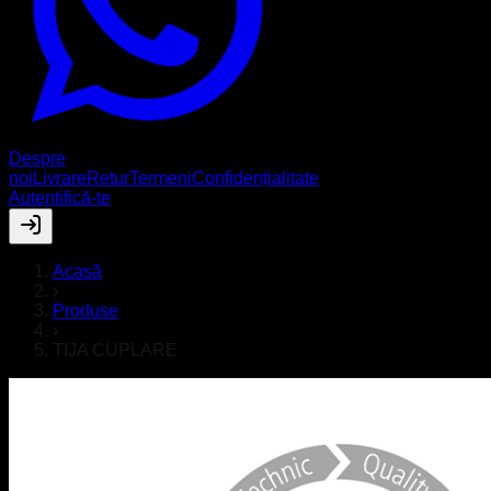
Despre
noi
Livrare
Retur
Termeni
Confidențialitate
Autentifică-te
Acasă
›
Produse
›
TIJA CUPLARE