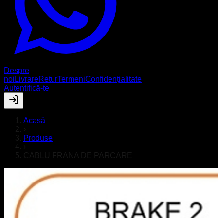
Despre
noi
Livrare
Retur
Termeni
Confidențialitate
Autentifică-te
Acasă
›
Produse
›
CABLU FRANA DE PARCARE