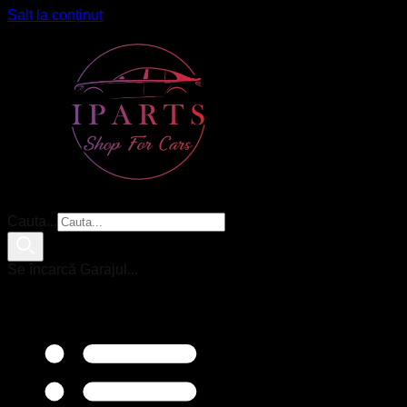
Salt la conținut
Cauta...
Se încarcă Garajul...