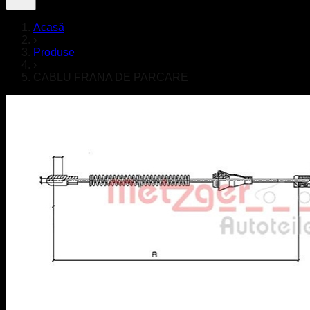
Acasă
›
Produse
›
CABLU FRANA DE PARCARE