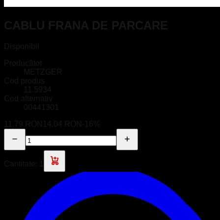
CABLU FRANA DE PARCARE
Disponibil
Producător
METZGER
Cod produs
11.5934
Cod alternativ
00441301
11.79 RON
14.04 RON
-
16
%
Cantitate:
1