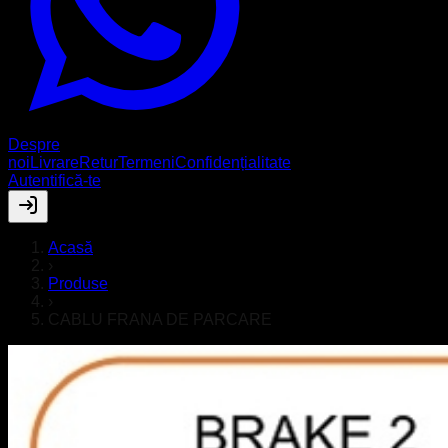
Despre
noi
Livrare
Retur
Termeni
Confidențialitate
Autentifică-te
Acasă
›
Produse
›
CABLU FRANA DE PARCARE