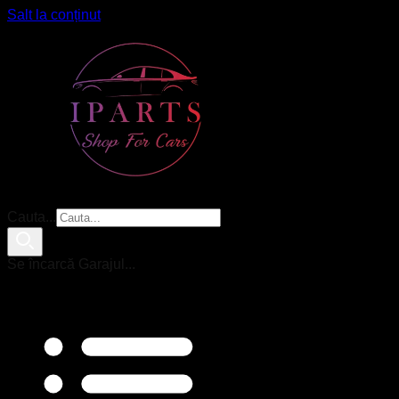
Salt la conținut
Cauta...
Se încarcă Garajul...