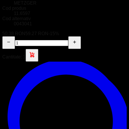
METZGER
Cod produs
11.6597
Cod alternativ
0043041
50.38 RON
59.27 RON
-
15
%
Cantitate:
1