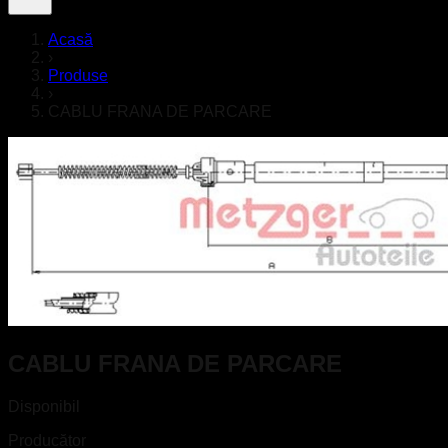
Acasă
›
Produse
›
CABLU FRANA DE PARCARE
CABLU FRANA DE PARCARE
Disponibil
Producător