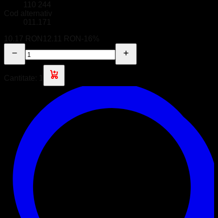
110 244
Cod alternativ
011.171
10.17 RON
12.11 RON
-
16
%
Cantitate:
1