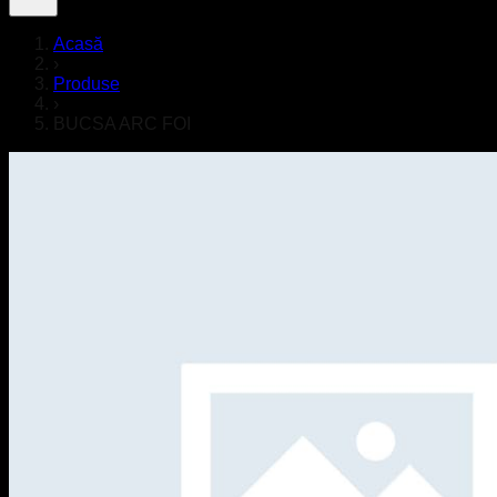
Acasă
›
Produse
›
BUCSA ARC FOI