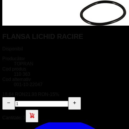
FLANSA LICHID RACIRE
Disponibil
Producător
TOPRAN
Cod produs
110 363
Cod alternativ
001-10-22047
18.64 RON
21.93 RON
-
15
%
Cantitate:
1