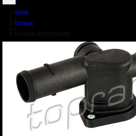
Acasă
›
Produse
›
FLANSA LICHID RACIRE