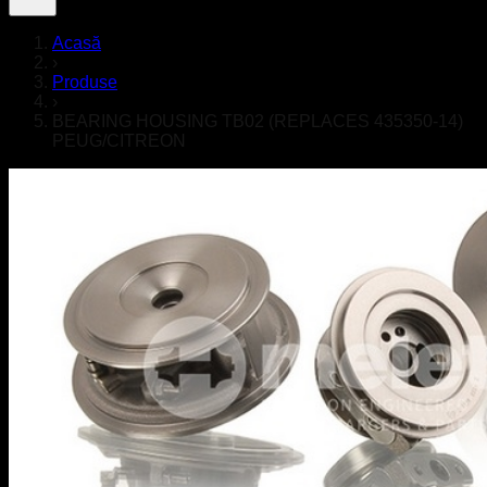
Acasă
›
Produse
›
BEARING HOUSING TB02 (REPLACES 435350-14)
PEUG/CITREON