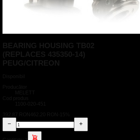
BEARING HOUSING TB02
(REPLACES 435350-14)
PEUG/CITREON
Disponibil
Producător
MELETT
Cod produs
1100-020-451
392.87 RON
462.20 RON
-
15
%
Cantitate:
1