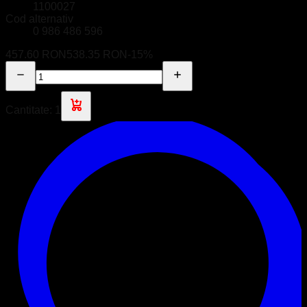
1100027
Cod alternativ
0 986 486 596
457.60 RON
538.35 RON
-
15
%
Cantitate:
1