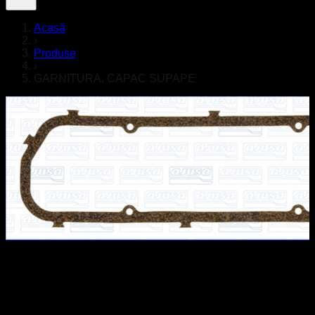
Acasă
›
Produse
›
GARNITURA, CAPAC SUPAPE