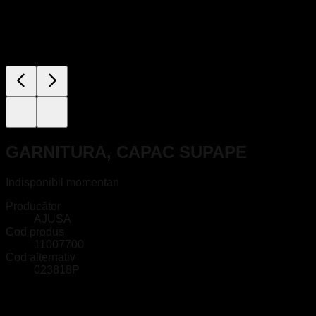
GARNITURA, CAPAC SUPAPE
Indisponibil momentan
Producător
AJUSA
Cod produs
11007700
Cod alternativ
023818P