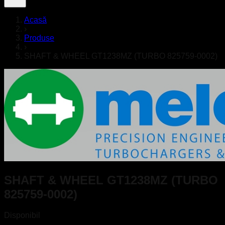
Acasă
›
Produse
›
SHAFT & WHEEL GT1238MZ (TURBO 825759-0002)
SHAFT & WHEEL GT1238MZ (TURBO
825759-0002)
Disponibil