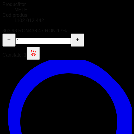
Producător
MELETT
Cod produs
1102-012-442
363.93 RON
438.47 RON
-
17
%
Cantitate:
1