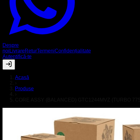
Despre
noi
Livrare
Retur
Termeni
Confidențialitate
Autentifică-te
Acasă
›
Produse
›
CORE ASSY (BALANCED) GTC1244MVZ (TURBO 7755