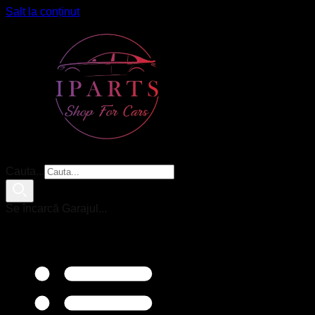
Salt la conținut
Cauta...
Se încarcă Garajul...