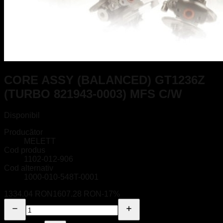
CORE ASSY (BALANCED) GT1236Z
(TURBO 821943-0003) MFS C/W
Disponibil
Producător
MELETT
Cod produs
1102-012-906
Cod alternativ
1000-010-548T-0001
1334.04 RON
1607.28 RON
-
17
%