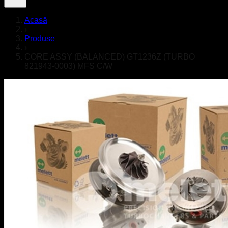
Acasă
›
Produse
›
CORE ASSY (BALANCED) GT1236Z (TURBO
821943-0003) MFS C/W