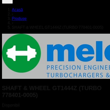
Acasă
›
Produse
›
SHAFT & WHEEL GT1444Z (TURBO 778401-0005)
SHAFT & WHEEL GT1444Z (TURBO
778401-0005)
Disponibil