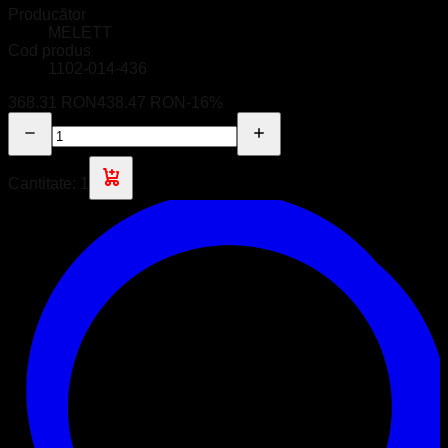
Producător
MELETT
Cod produs
1102-014-436
368.31 RON
438.47 RON
-
16
%
Cantitate:
1