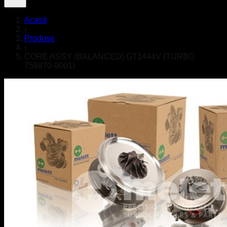
Acasă
›
Produse
›
CORE ASSY (BALANCED) GT1444V (TURBO
758870-0001)