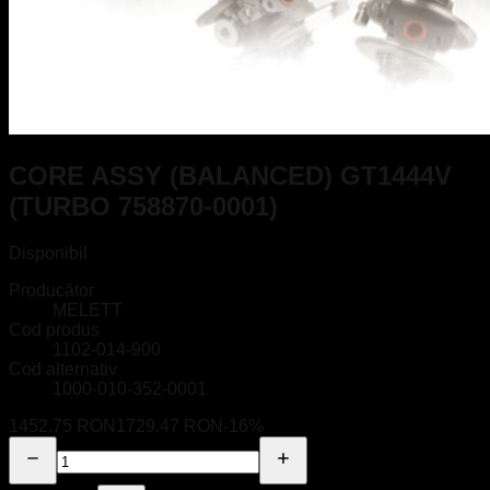
CORE ASSY (BALANCED) GT1444V
(TURBO 758870-0001)
Disponibil
Producător
MELETT
Cod produs
1102-014-900
Cod alternativ
1000-010-352-0001
1452.75 RON
1729.47 RON
-
16
%