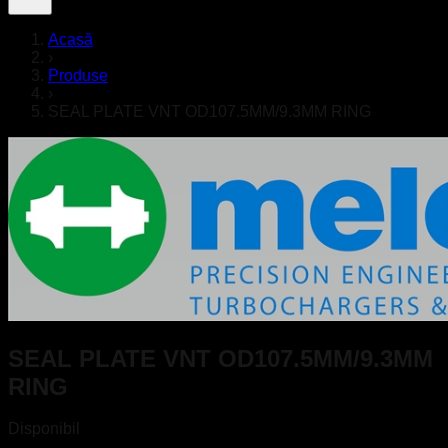
Acasă
›
Produse
›
SEAL PLATE VNT OD107.5MM/9.3MM RING
SEAL PLATE VNT OD107.5MM/9.3MM
RING
Disponibil