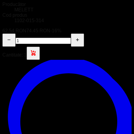
Producător
MELETT
Cod produs
1102-015-314
62.54 RON
74.45 RON
-
16
%
Cantitate:
1