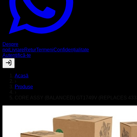
Despre
noi
Livrare
Retur
Termeni
Confidențialitate
Autentifică-te
Acasă
›
Produse
›
CORE ASSY (BALANCED) GT1749V (REPLACES 43339