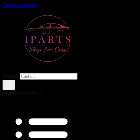
Salt la conținut
Cauta...
Se încarcă Garajul...