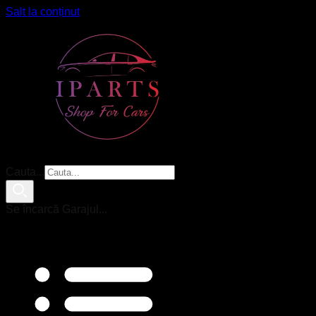
Salt la conținut
Cauta...
Se încarcă Garajul...