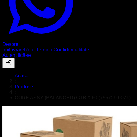
Despre
noi
Livrare
Retur
Termeni
Confidențialitate
Autentifică-te
Acasă
›
Produse
›
CORE ASSY (BALANCED) GTB2260 (755729-0074)