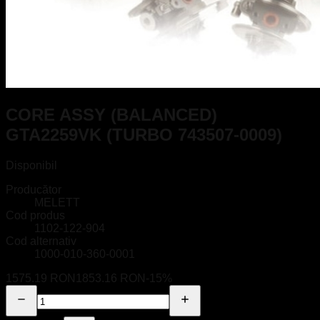
CORE ASSY (BALANCED)
GTA2259VK (TURBO 743507-0009)
Disponibil
Producător
MELETT
Cod produs
1102-122-904
Cod alternativ
1000-010-360-0001
1575.19 RON
1853.16 RON
-
15
%