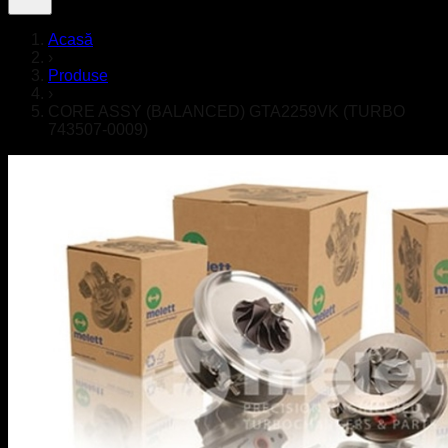
Acasă
›
Produse
›
CORE ASSY (BALANCED) GTA2259VK (TURBO
743507-0009)