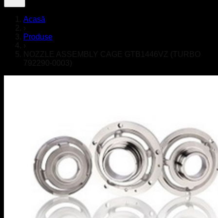
Acasă
›
Produse
›
NOZZLE ASSEMBLY CAGE GTB1446VZ (TURBO
792290-0003)