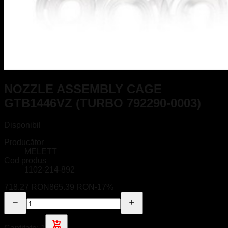
NOZZLE ASSEMBLY CAGE
GTB1446VZ (TURBO 792290-0003)
Disponibil
Producător
MELETT
Cod produs
1102-214-892
718.27 RON
865.39 RON
-
17
%
Cantitate:
1