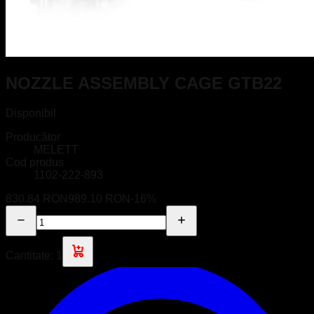
NOZZLE ASSEMBLY CAGE GTB22
Disponibil
Producător
MELETT
Cod produs
1102-222-893
830.84 RON
989.10 RON
-
16
%
Cantitate:
1