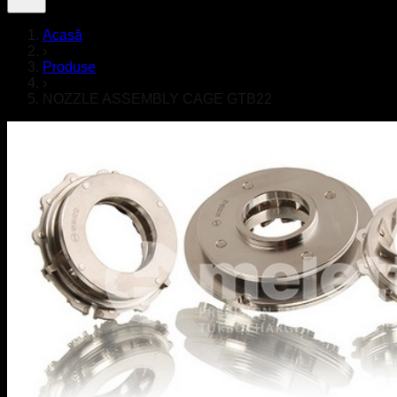
Acasă
›
Produse
›
NOZZLE ASSEMBLY CAGE GTB22