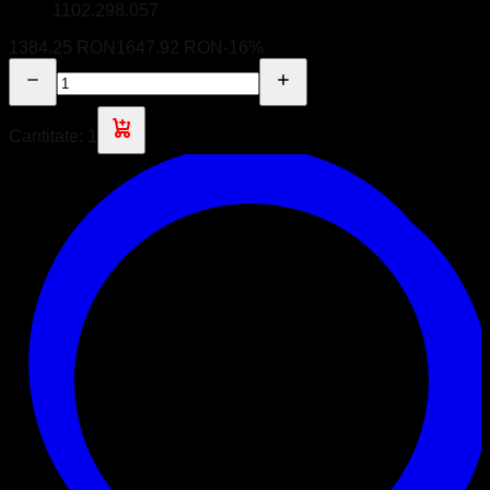
1102.298.057
1384.25 RON
1647.92 RON
-
16
%
Cantitate:
1