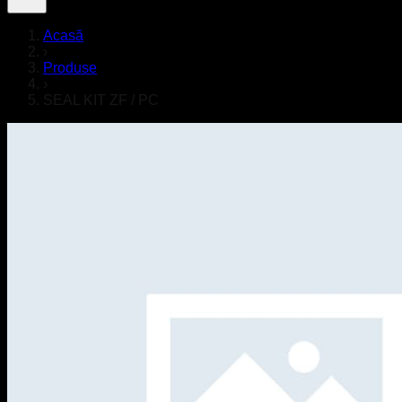
Acasă
›
Produse
›
SEAL KIT ZF / PC