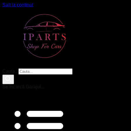
Salt la conținut
Cauta...
Se încarcă Garajul...