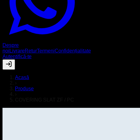
Despre
noi
Livrare
Retur
Termeni
Confidențialitate
Autentifică-te
Acasă
›
Produse
›
COVERING SLAT ZF / PC