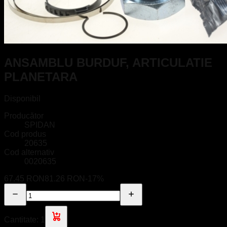
ANSAMBLU BURDUF, ARTICULATIE
PLANETARA
Disponibil
Producător
SPIDAN
Cod produs
20635
Cod alternativ
0020635
67.45 RON
81.26 RON
-
17
%
Cantitate:
1