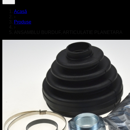
Acasă
›
Produse
›
ANSAMBLU BURDUF, ARTICULATIE PLANETARA