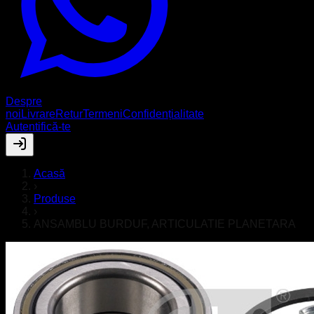
Despre
noi
Livrare
Retur
Termeni
Confidențialitate
Autentifică-te
Acasă
›
Produse
›
ANSAMBLU BURDUF, ARTICULATIE PLANETARA