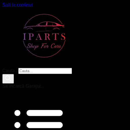
Salt la conținut
Cauta...
Se încarcă Garajul...