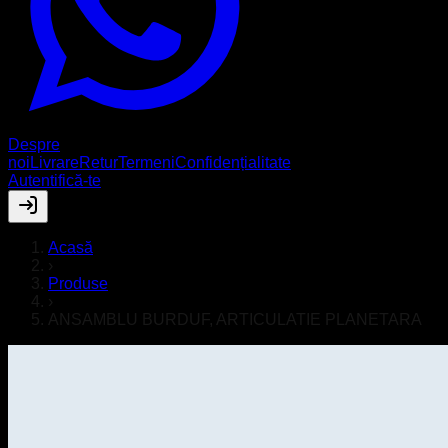
Despre
noi
Livrare
Retur
Termeni
Confidențialitate
Autentifică-te
Acasă
›
Produse
›
ANSAMBLU BURDUF, ARTICULATIE PLANETARA