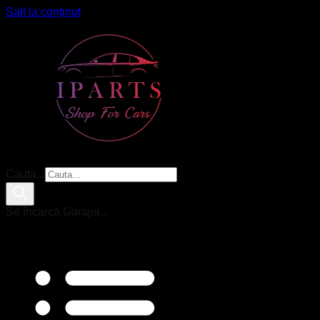
Salt la conținut
Cauta...
Se încarcă Garajul...