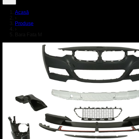
Acasă
›
Produse
›
Bara Fata M