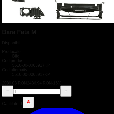
Bara Fata M
Disponibil
Producător
Blic
Cod produs
5510-00-0063917KP
Cod alternativ
5510-00-0063917KP
2089.03 RON
2486.94 RON
-
16
%
Cantitate:
1